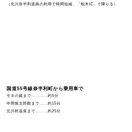
（北川奈半利道路の利用で時間短縮、「柏木IC」で降りる）
国道55号線奈半利町から乗用車で
モネの庭まで…………約5分
中岡慎太郎館まで……約15分
北川村温泉まで………約25分