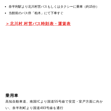
奈半利駅より北川村営バスもしくはタクシーに乗車（約15分）
当館前のバス停「柏木」にて下車すぐ
＞北川村 村営バス時刻表・運賃表
乗用車
高知自動車道、南国ICより国道55号線で安芸・室戸方面に向か
い、奈半利町より国道493号線を通行