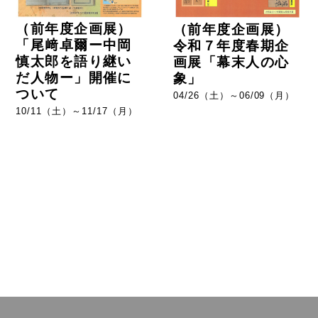
（前年度企画展）
（前年度企画展）
「尾﨑卓爾ー中岡
令和７年度春期企
慎太郎を語り継い
画展「幕末人の心
だ人物ー」開催に
象」
ついて
04/26（土）～06/09（月）
10/11（土）～11/17（月）