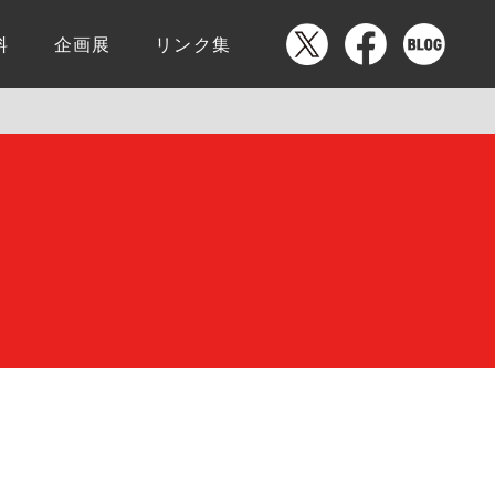
料
企画展
リンク集